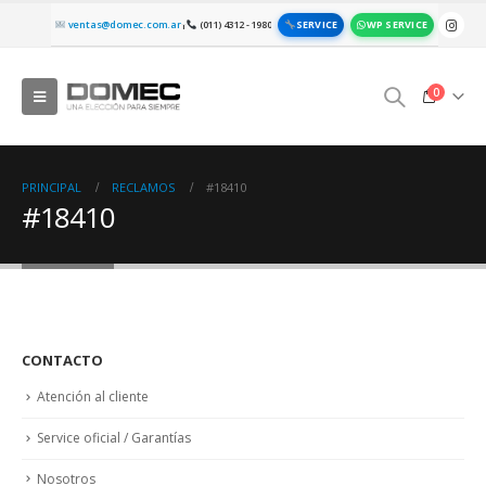
SERVICE
WP SERVICE
ventas@domec.com.ar
(011) 4312 - 1980
|
0
PRINCIPAL
RECLAMOS
#18410
#18410
CONTACTO
Atención al cliente
Service oficial / Garantías
Nosotros