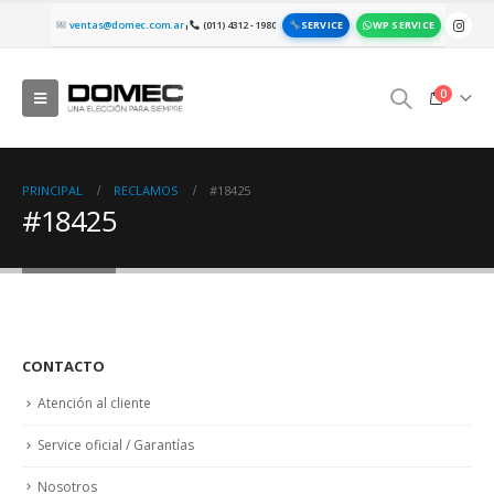
SERVICE
WP SERVICE
ventas@domec.com.ar
(011) 4312 - 1980
|
0
PRINCIPAL
RECLAMOS
#18425
#18425
CONTACTO
Atención al cliente
Service oficial / Garantías
Nosotros