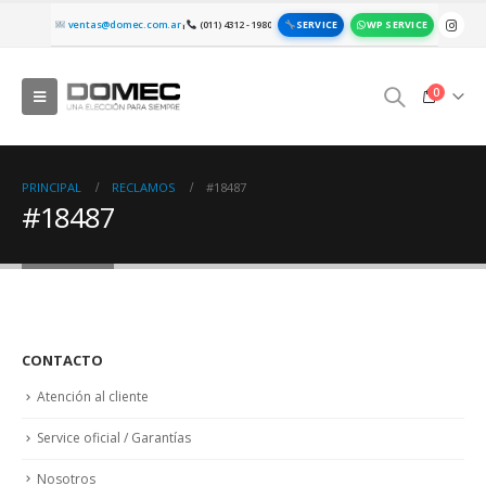
SERVICE
WP SERVICE
ventas@domec.com.ar
(011) 4312 - 1980
|
0
PRINCIPAL
RECLAMOS
#18487
#18487
CONTACTO
Atención al cliente
Service oficial / Garantías
Nosotros