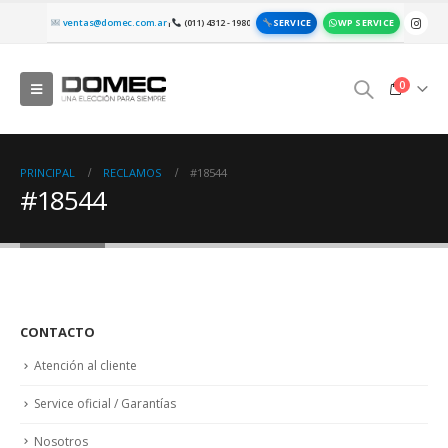
SERVICE
WP SERVICE
ventas@domec.com.ar
(011) 4312 - 1980
|
0
PRINCIPAL
RECLAMOS
#18544
#18544
CONTACTO
Atención al cliente
Service oficial / Garantías
Nosotros