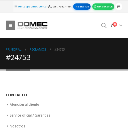
SERVICE
WP SERVICE
ventas@domec.com.ar
(011) 4312 - 1980
|
0
PRINCIPAL
RECLAMOS
#24753
#24753
CONTACTO
Atención al cliente
Service oficial / Garantías
Nosotros