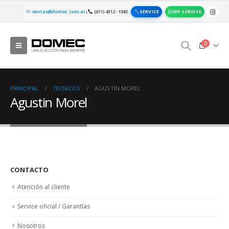
SERVICE
WP SERVICE
ventas@domec.com.ar
(011) 4312 - 1980
|
0
PRINCIPAL
TECNICOS
AGUSTIN MOREL
Agustin Morel
CONTACTO
Atención al cliente
Service oficial / Garantías
Nosotros