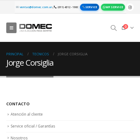
SERVICE
WP SERVICE
ventas@domec.com.ar
(011) 4312 - 1980
|
0
PRINCIPAL
TECNICOS
JORGE CORSIGLIA
Jorge Corsiglia
CONTACTO
Atención al cliente
Service oficial / Garantías
Nosotros