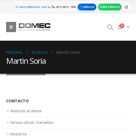
SERVICE
WP SERVICE
ventas@domec.com.ar
(011) 4312 - 1980
|
0
PRINCIPAL
TECNICOS
MARTIN SORIA
Martin Soria
CONTACTO
Atención al cliente
Service oficial / Garantías
Nosotros