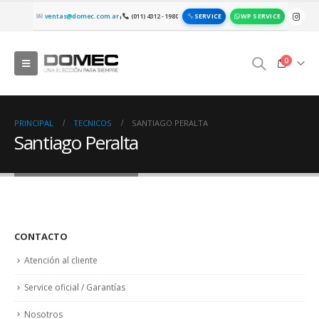
SERVICE
WP SERVICE
ventas@domec.com.ar
(011) 4312 - 1980
|
0
PRINCIPAL
TECNICOS
SANTIAGO PERALTA
Santiago Peralta
CONTACTO
Atención al cliente
Service oficial / Garantías
Nosotros