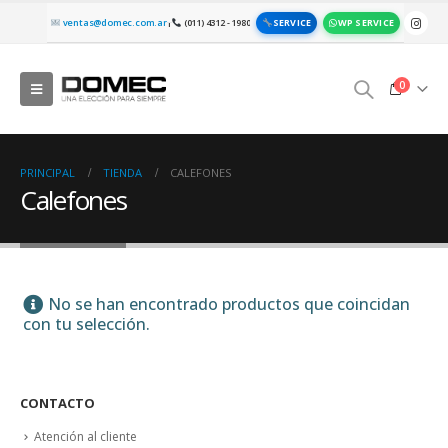
SERVICE
WP SERVICE
ventas@domec.com.ar
(011) 4312 - 1980
|
0
PRINCIPAL
TIENDA
CALEFONES
Calefones
No se han encontrado productos que coincidan
con tu selección.
CONTACTO
Atención al cliente