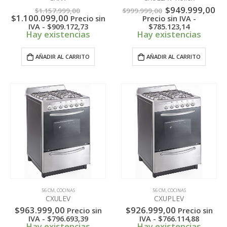
El
El
El
$
949.999,00
$
1.157.999,00
$
999.999,00
El
precio
precio
pr
$
1.100.099,00
Precio sin
Precio sin IVA -
precio
original
original
ac
IVA -
$
909.172,73
$
785.123,14
actual
era:
era:
es:
Hay existencias
Hay existencias
es:
$1.157.999,00.
$999.999,00.
$9
$1.100.099,00.
AÑADIR AL CARRITO
AÑADIR AL CARRITO
56 CM
,
COCINAS
56 CM
,
COCINAS
CXULEV
CXUPLEV
$
963.999,00
$
926.999,00
Precio sin
Precio sin
IVA -
$
796.693,39
IVA -
$
766.114,88
Hay existencias
Hay existencias