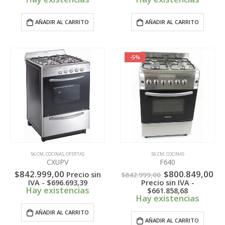
AÑADIR AL CARRITO
AÑADIR AL CARRITO
-5%
56 CM
,
COCINAS
,
OFERTAS
56 CM
,
COCINAS
CXUPV
F640
El
El
$
842.999,00
$
800.849,00
Precio sin
$
842.999,00
precio
pr
IVA -
$
696.693,39
Precio sin IVA -
original
ac
Hay existencias
$
661.858,68
era:
es:
Hay existencias
$842.999,00.
$8
AÑADIR AL CARRITO
AÑADIR AL CARRITO