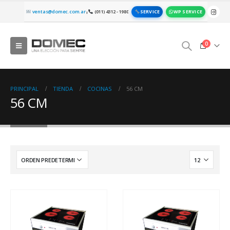
SERVICE
WP SERVICE
ventas@domec.com.ar
(011) 4312 - 1980
|
0
PRINCIPAL
TIENDA
COCINAS
56 CM
56 CM