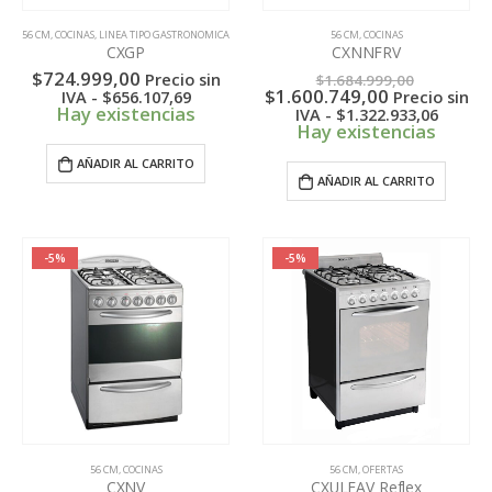
56 CM
,
COCINAS
,
LINEA TIPO GASTRONOMICA
56 CM
,
COCINAS
CXGP
CXNNFRV
El
$
724.999,00
Precio sin
$
1.684.999,00
El
precio
$
1.600.749,00
IVA -
$
656.107,69
Precio sin
precio
original
Hay existencias
IVA -
$
1.322.933,06
actual
era:
Hay existencias
es:
$1.684.9
$1.600.749,
AÑADIR AL CARRITO
AÑADIR AL CARRITO
-5%
-5%
56 CM
,
COCINAS
56 CM
,
OFERTAS
CXNV
CXULEAV Reflex