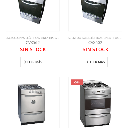
56 CM
,
COCINAS
,
ELÉCTRICAS
,
LINEA TIPO GASTRONOMICA
56 CM
,
COCINAS
,
ELÉCTRICAS
,
LINEA TIPO GASTRONOMICA
CVX562
CVX602
SIN STOCK
SIN STOCK
LEER MÁS
LEER MÁS
-5%