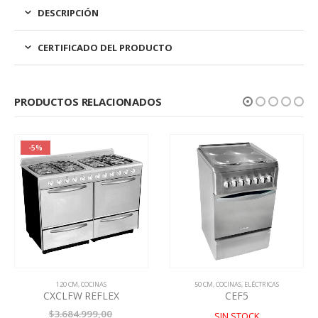
DESCRIPCIÓN
CERTIFICADO DEL PRODUCTO
PRODUCTOS RELACIONADOS
-5%
120 CM
,
COCINAS
50 CM
,
COCINAS
,
ELÉCTRICAS
CXCLFW REFLEX
CEF5
El
$
3.684.999,00
SIN STOCK