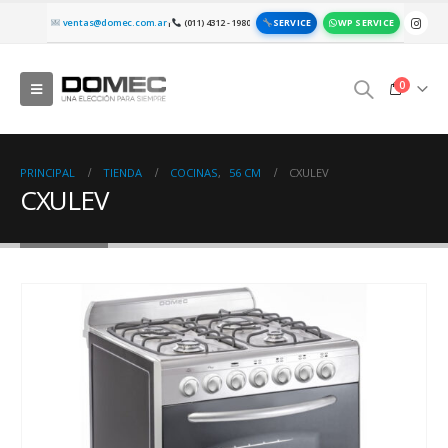
SERVICE
WP SERVICE
ventas@domec.com.ar
(011) 4312 - 1980
|
0
PRINCIPAL
TIENDA
COCINAS
,
56 CM
CXULEV
CXULEV