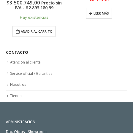
El
precio
$
3.500.749,00
Precio sin
precio
original
IVA -
$
2.893.180,99
actual
era:
LEER MÁS
es:
$3.684.999,00.
Hay existencias
$3.500.749,00.
AÑADIR AL CARRITO
CONTACTO
Atención al cliente
Service oficial / Garantías
Nosotros
Tienda
ADMINISTRACIÓN
Dto. Obras - Showroom