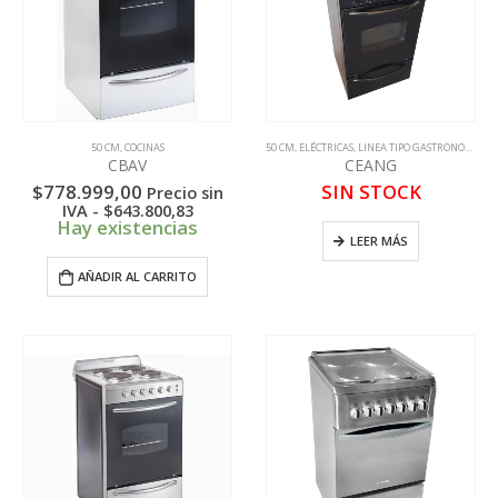
50 CM
,
COCINAS
50 CM
,
ELÉCTRICAS
,
LINEA TIPO GASTRONOMICA
CBAV
CEANG
$
778.999,00
SIN STOCK
Precio sin
IVA -
$
643.800,83
Hay existencias
LEER MÁS
AÑADIR AL CARRITO