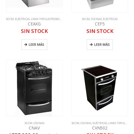
50 CM
,
ELÉCTRICAS
,
LINEA TIPO GASTRONOMICA
50 CM
,
COCINAS
,
ELÉCTRICAS
CEAXG
CEF5
SIN STOCK
SIN STOCK
LEER MÁS
LEER MÁS
50 CM
,
COCINAS
50 CM
,
COCINAS
,
ELÉCTRICAS
,
LINEA TIPO GASTRONOMICA
CNAV
CVN502