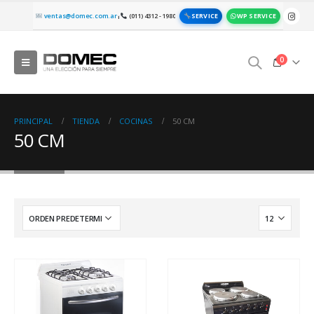
SERVICE
WP SERVICE
ventas@domec.com.ar
(011) 4312 - 1980
|
0
PRINCIPAL
TIENDA
COCINAS
50 CM
50 CM