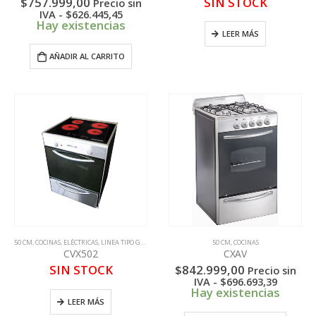
$
757.999,00
SIN STOCK
Precio sin
IVA -
$
626.445,45
Hay existencias
LEER MÁS
AÑADIR AL CARRITO
50 CM
,
COCINAS
,
ELÉCTRICAS
,
LINEA TIPO GASTRONOMICA
50 CM
,
COCINAS
CVX502
CXAV
SIN STOCK
$
842.999,00
Precio sin
IVA -
$
696.693,39
Hay existencias
LEER MÁS