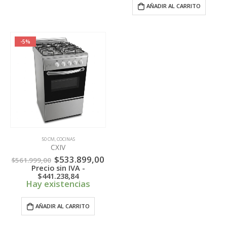
AÑADIR AL CARRITO
-5%
50 CM
,
COCINAS
CXIV
El
El
$
533.899,00
$
561.999,00
precio
precio
Precio sin IVA -
original
actual
$
441.238,84
era:
es:
Hay existencias
$561.999,00.
$533.899,00.
AÑADIR AL CARRITO