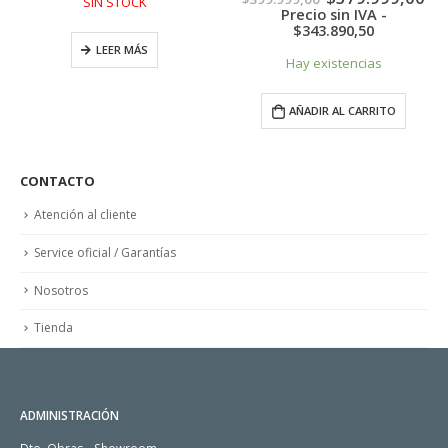
SIN STOCK
precio
pr
Precio sin IVA -
l
original
ac
$
343.890,50
era:
es:
LEER MÁS
998,00.
$399.999,00.
$3
Hay existencias
,00.
AÑADIR AL CARRITO
CONTACTO
Atención al cliente
Service oficial / Garantías
Nosotros
Tienda
ADMINISTRACIÓN