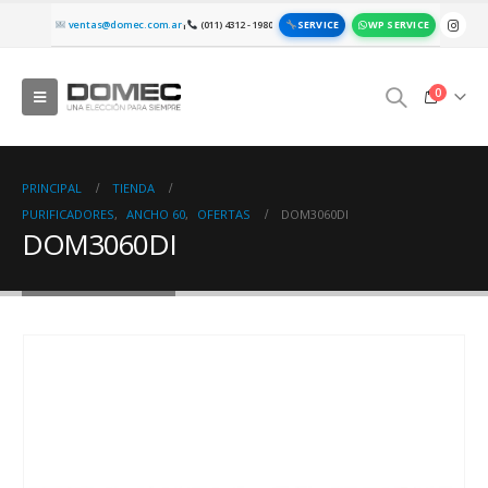
SERVICE
WP SERVICE
ventas@domec.com.ar
(011) 4312 - 1980
|
0
PRINCIPAL
TIENDA
PURIFICADORES
,
ANCHO 60
,
OFERTAS
DOM3060DI
DOM3060DI