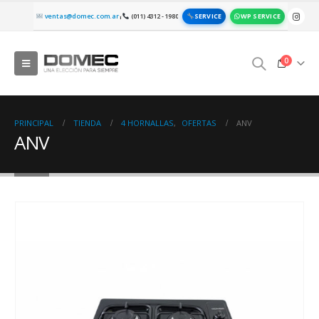
SERVICE
WP SERVICE
ventas@domec.com.ar
(011) 4312 - 1980
|
0
PRINCIPAL
TIENDA
4 HORNALLAS
,
OFERTAS
ANV
ANV