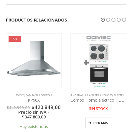
PRODUCTOS RELACIONADOS
-5%
,
OFERTAS
90 CMS
,
CAMPANAS
,
OFERTAS
4 HORNALLAS
,
ANAFES
,
ANCHO 60
,
ELECTRICOS
,
H
KP90X
Combo Horno eléctrico HEXG + Anafe eléctrico AEXG
El
El
$
420.849,00
$
442.999,00
SIN STOCK
precio
precio
Precio sin IVA -
original
actual
$
347.809,09
era:
es:
LEER MÁS
$442.999,00.
$420.849,00.
Hay existencias