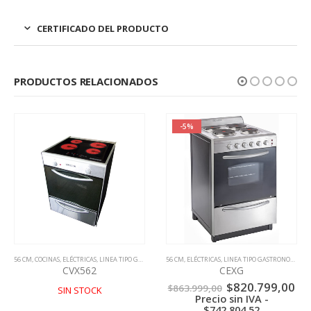
CERTIFICADO DEL PRODUCTO
PRODUCTOS RELACIONADOS
-5%
56 CM
,
COCINAS
,
ELÉCTRICAS
,
LINEA TIPO GASTRONOMICA
56 CM
,
ELÉCTRICAS
,
LINEA TIPO GASTRONOMICA
CVX562
CEXG
El
El
$
820.799,00
$
863.999,00
SIN STOCK
precio
pr
Precio sin IVA -
original
ac
$
742.804,52