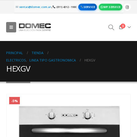
SERVICE
WP SERVICE
ventas@domec.com.ar
(011) 4312 - 1980
|
0
PRINCIPAL
TIENDA
ELECTRICOS
,
LINEA TIPO GASTRONOMICA
HEXGV
HEXGV
-5%