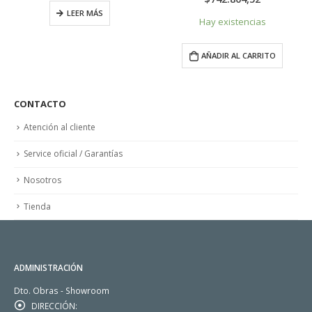
era:
es:
LEER MÁS
$863.999,00.
$8
Hay existencias
AÑADIR AL CARRITO
CONTACTO
Atención al cliente
Service oficial / Garantías
Nosotros
Tienda
ADMINISTRACIÓN
Dto. Obras - Showroom
DIRECCIÓN: