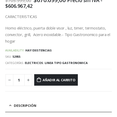
Precio sin IVA -
$
705.999,00
precio
precio
$
606.967,42
original
actual
era:
es:
CARACTERISTICAS
$705.999,00.
$670.699,00.
Horno eléctrico, puerta doble visor , luz, timer, termostato,
convector, grill, Acero inoxidable.- Tipo Gastronomico para el
hogar
AVAILABILITY:
HAY EXISTENCIAS
SKU:
52955
CATEGORÍAS:
ELECTRICOS
,
LINEA TIPO GASTRONOMICA
AÑADIR AL CARRITO
DESCRIPCIÓN