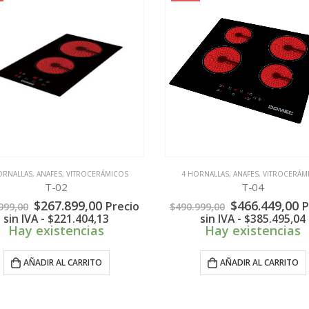
ICADORES
ORNALLAS
,
,
ANAFES
VITROCERÁMICOS
,
VITROCERÁMICOS
4 HORNALLAS
,
ANAFES
,
VITROCERÁM
T-02
T-04
El
El
El
E
$
267.899,00
$
466.449,00
Precio
P
999,00
$
490.999,00
precio
precio
precio
p
sin IVA -
$
221.404,13
sin IVA -
$
385.495,04
original
actual
original
a
Hay existencias
Hay existencias
era:
es:
era:
e
$281.999,00.
$267.899,00.
$490.999,00.
$
AÑADIR AL CARRITO
AÑADIR AL CARRITO