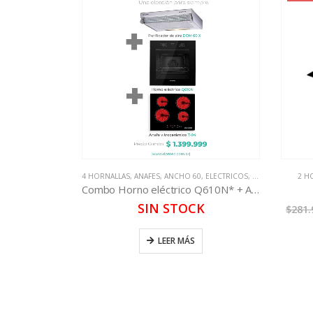
4 HORNALLAS
,
ANAFES
,
ANCHO 60
,
ELECTRICOS
,
HORNOS
,
PURIF
2 H
Combo Horno eléctrico Q610N* + Anafe vitrocerámico T-04 + DOM 60 X
SIN STOCK
$
281.
LEER MÁS