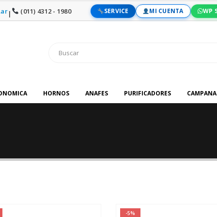
ar
(011) 4312 - 1980
SERVICE
MI CUENTA
WP 
|
RONOMICA
HORNOS
ANAFES
PURIFICADORES
CAMPANA
-5%