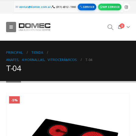
SERVICE
WP SERVICE
ventas@domec.com.ar
(011) 4312 - 1980
|
0
PRINCIPAL
TIENDA
ANAFES
,
4 HORNALLAS
,
VITROCERÁMICOS
T-04
T-04
-5%