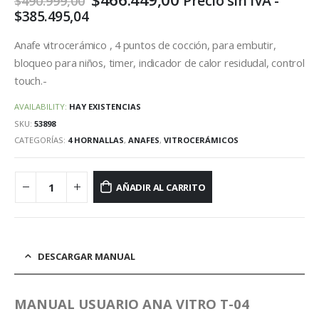
Precio sin IVA -
$
490.999,00
precio
precio
$
385.495,04
original
actual
era:
es:
Anafe vitrocerámico , 4 puntos de cocción, para embutir,
$490.999,00.
$466.449,00.
bloqueo para niños, timer, indicador de calor residudal, control
touch.-
AVAILABILITY:
HAY EXISTENCIAS
SKU:
53898
CATEGORÍAS:
4 HORNALLAS
,
ANAFES
,
VITROCERÁMICOS
AÑADIR AL CARRITO
DESCARGAR MANUAL
MANUAL USUARIO ANA VITRO T-04