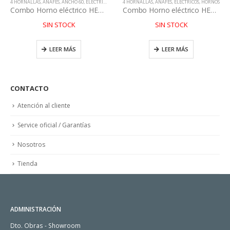
4 HORNALLAS
,
ANAFES
,
ANCHO 60
,
ELECTRICOS
,
HORNOS
4 HORNALLAS
,
PURIFICADORES
,
ANAFES
,
ELECTRICOS
,
HORNOS
Combo Horno eléctrico HEXG + Anafe eléctrico AEXG
Combo Horno eléctrico HEX16 Reflex + Anafe multigas AXV
l
SIN STOCK
SIN STOCK
recio
ctual
s:
LEER MÁS
LEER MÁS
400.899,00.
CONTACTO
Atención al cliente
Service oficial / Garantías
Nosotros
Tienda
ADMINISTRACIÓN
Dto. Obras - Showroom