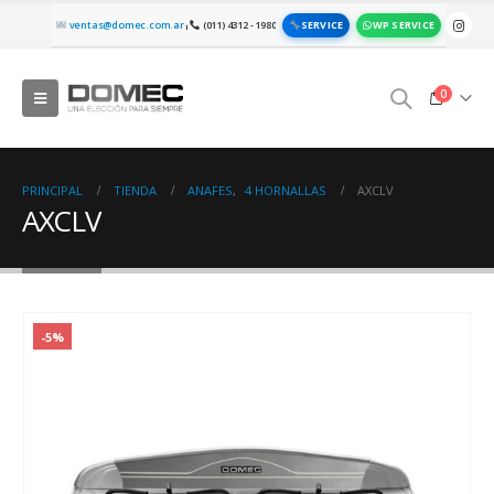
SERVICE
WP SERVICE
ventas@domec.com.ar
(011) 4312 - 1980
|
0
PRINCIPAL
TIENDA
ANAFES
,
4 HORNALLAS
AXCLV
AXCLV
-5%