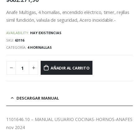
original
actual
era:
es:
Anafe Multigas, 4 hornallas, encendido eléctrico, timer, rejillas
$868.999,00.
$825.549,00.
simil fundición, valvula de seguridad, Acero inoxidable.-
AVAILABILITY:
HAY EXISTENCIAS
SKU:
63116
CATEGORÍA:
4 HORNALLAS
AÑADIR AL CARRITO
DESCARGAR MANUAL
1101646.10 – MANUAL USUARIO COCINAS-HORNOS-ANAFES
nov 2024