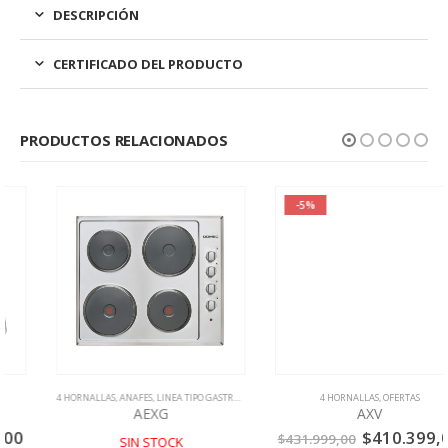
DESCRIPCIÓN
CERTIFICADO DEL PRODUCTO
PRODUCTOS RELACIONADOS
-5%
4 HORNALLAS
,
ANAFES
,
LINEA TIPO GASTRONOMICA
,
OFERTAS
4 HORNALLAS
,
OFERTAS
AEXG
AXV
l
El
El
$
410.399,00
$
431.999,00
SIN STOCK