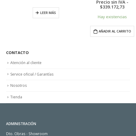
recio
precio
pr
Precio sin IVA -
ctual
original
ac
$
339.172,73
s:
era:
es:
LEER MÁS
450.299,00.
$431.999,00.
$4
Hay existencias
AÑADIR AL CARRITO
CONTACTO
Atención al cliente
Service oficial / Garantías
Nosotros
Tienda
ADMINISTRACIÓN
Dto. Obras - Showroom