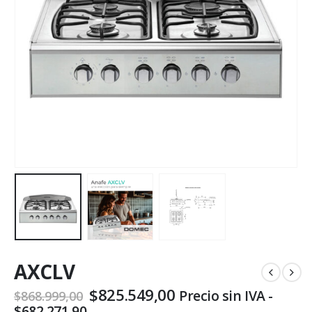
AXCLV
El
El
$
825.549,00
Precio sin IVA -
$
868.999,00
precio
precio
$
682.271,90