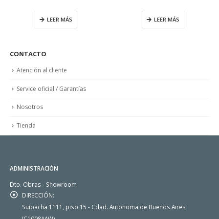
l
LEER MÁS
LEER MÁS
999,00.
,00.
CONTACTO
Atención al cliente
Service oficial / Garantías
Nosotros
Tienda
ADMINISTRACIÓN
Dto. Obras - Showroom
DIRECCIÓN:
Suipacha 1111, piso 15 - Cdad. Autonoma de Buenos Aires
(C1008AAW)