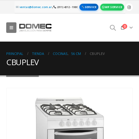
SERVICE
WP SERVICE
ventas@domec.com.ar
(011) 4312 - 1980
|
0
PRINCIPAL
TIENDA
COCINAS
,
56 CM
CBUPLEV
CBUPLEV