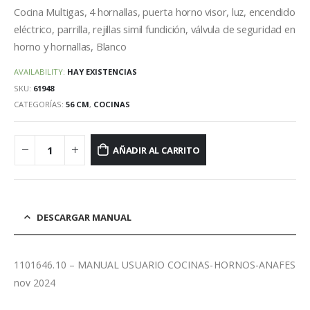
Cocina Multigas, 4 hornallas, puerta horno visor, luz, encendido
eléctrico, parrilla, rejillas simil fundición, válvula de seguridad en
horno y hornallas, Blanco
AVAILABILITY:
HAY EXISTENCIAS
SKU:
61948
CATEGORÍAS:
56 CM
,
COCINAS
AÑADIR AL CARRITO
DESCARGAR MANUAL
1101646.10 – MANUAL USUARIO COCINAS-HORNOS-ANAFES
nov 2024