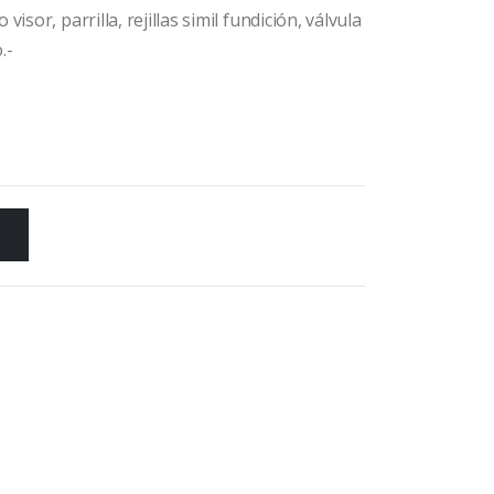
isor, parrilla, rejillas simil fundición, válvula
.-