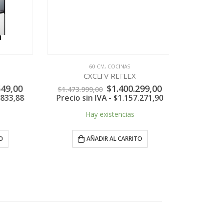
60 CM
,
COCINAS
56 CM
,
COCIN
CXCLFV REFLEX
El
El
El
,00
$
1.400.299,00
$
724.99
$
1.473.999,00
precio
precio
precio
3,88
Precio sin IVA -
$
1.157.271,90
actual
original
actual
es:
era:
es:
Hay existencias
H
,00.
$1.300.549,00.
$1.473.999,00.
$1.400.299,00.
AÑADIR AL CARRITO
A