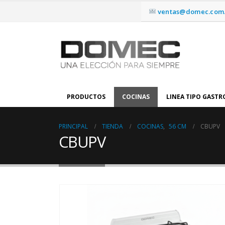
ventas@domec.com.
PRODUCTOS
COCINAS
LINEA TIPO GAST
PRINCIPAL
TIENDA
COCINAS
,
56 CM
CBUPV
CBUPV