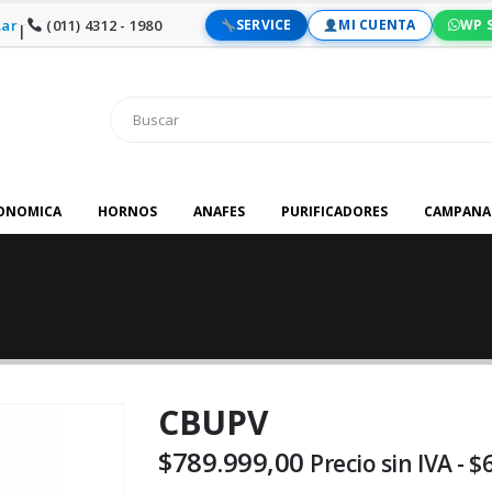
ar
(011) 4312 - 1980
SERVICE
MI CUENTA
WP 
|
RONOMICA
HORNOS
ANAFES
PURIFICADORES
CAMPANA
CBUPV
$
789.999,00
Precio sin IVA -
$