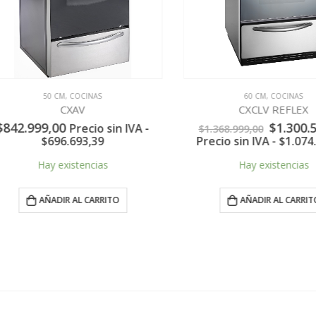
50 CM
,
COCINAS
60 CM
,
COCINAS
CXAV
CXCLV REFLEX
El
42.999,00
$
1.300.549
Precio sin IVA -
$
1.368.999,00
precio
$
696.693,39
Precio sin IVA -
$
1.074.83
original
era:
Hay existencias
Hay existencias
$1.368.999
AÑADIR AL CARRITO
AÑADIR AL CARRITO