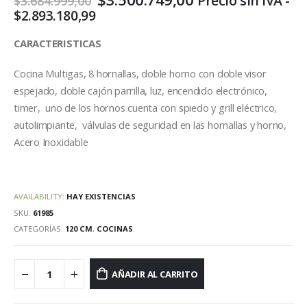
Precio sin IVA -
$
3.684.999,00
precio
precio
$
2.893.180,99
original
actual
era:
es:
CARACTERISTICAS
$3.684.999,00.
$3.500.749,00.
Cocina Multigas, 8 hornallas, doble horno con doble visor
espejado, doble cajón parrilla, luz, encendido electrónico,
timer, uno de los hornos cuenta con spiedo y grill eléctrico,
autolimpiante, válvulas de seguridad en las hornallas y horno,
Acero Inoxidable
AVAILABILITY:
HAY EXISTENCIAS
SKU:
61985
CATEGORÍAS:
120 CM
,
COCINAS
AÑADIR AL CARRITO