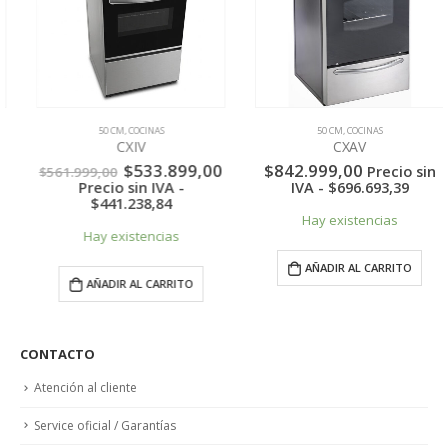
50 CM
,
COCINAS
50 CM
,
COCINAS
CXIV
CXAV
El
El
$
533.899,00
$
842.999,00
Precio sin
$
561.999,00
precio
precio
Precio sin IVA -
IVA -
$
696.693,39
original
actual
$
441.238,84
era:
es:
Hay existencias
$561.999,00.
$533.899,00.
Hay existencias
AÑADIR AL CARRITO
AÑADIR AL CARRITO
CONTACTO
Atención al cliente
Service oficial / Garantías