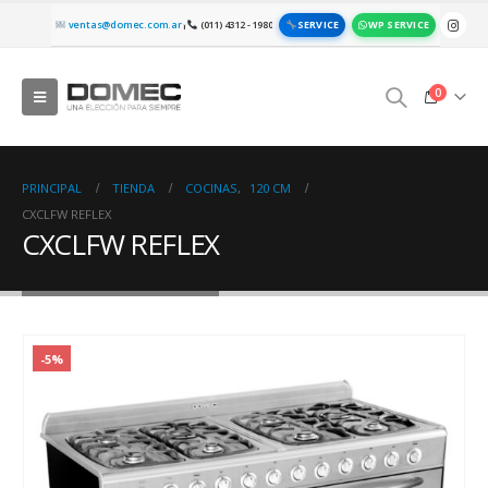
SERVICE
WP SERVICE
ventas@domec.com.ar
(011) 4312 - 1980
|
0
PRINCIPAL
TIENDA
COCINAS
,
120 CM
CXCLFW REFLEX
CXCLFW REFLEX
-5%