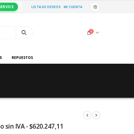
SERVICE
LISTA DE DESEOS
MI CUENTA
0
S
REPUESTOS
o sin IVA -
$
620.247,11
io