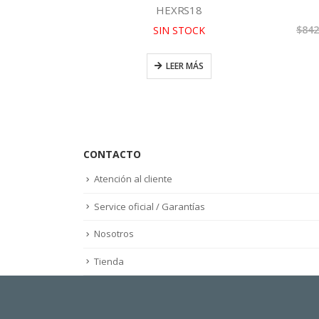
HEXRS18
El
,00
Precio
$
842.
SIN STOCK
precio
47,11
actual
es:
as
LEER MÁS
,00.
$750.499,00.
RITO
CONTACTO
Atención al cliente
Service oficial / Garantías
Nosotros
Tienda