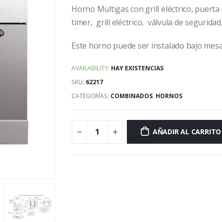
original
actu
Horno Multigas con grill eléctrico, puerta 
era:
es:
timer, grill eléctrico, válvula de seguridad
$789.999,00.
$750
Este horno puede ser instalado bajo mes
AVAILABILITY:
HAY EXISTENCIAS
SKU:
62217
CATEGORÍAS:
COMBINADOS
,
HORNOS
AÑADIR AL CARRITO