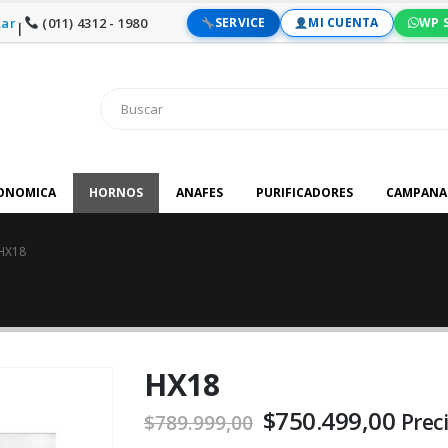
ar
(011) 4312 - 1980
SERVICE
MI CUENTA
WP 
|
RONOMICA
HORNOS
ANAFES
PURIFICADORES
CAMPANA
HX18
HX18
El
El
$
750.499,00
Preci
$
789.999,00
precio
prec