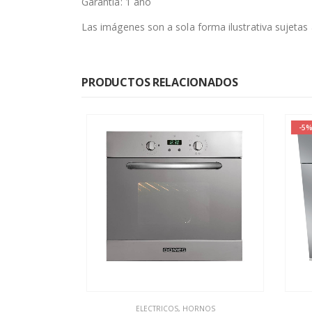
Garantia: 1 año
Las imágenes son a sola forma ilustrativa sujetas
PRODUCTOS RELACIONADOS
-5%
NOS
ELECTRICOS
,
HORNOS