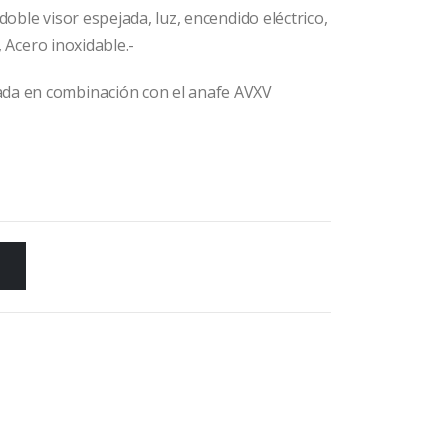
al
doble visor espejada, luz, encendido eléctrico,
, Acero inoxidable.-
.499,00.
ada en combinación con el anafe AVXV