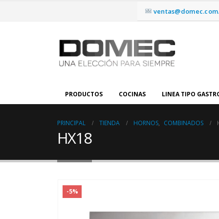
ventas@domec.com.
PRODUCTOS
COCINAS
LINEA TIPO GAST
PRINCIPAL
TIENDA
HORNOS
,
COMBINADOS
HX18
-5%