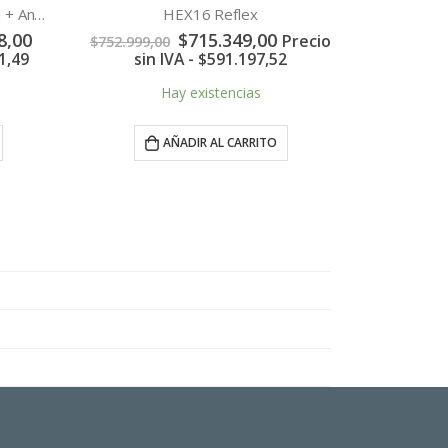
Combo Horno eléctrico HENG + Anafe eléctrico AENG
HEX16 Reflex
El
El
El
,00
$
715.349,00
Precio
$
752.999,00
precio
precio
precio
,49
sin IVA -
$
591.197,52
actual
original
actual
es:
era:
es:
Hay existencias
,00.
$1.020.298,00.
$752.999,00.
$715.349,00.
AÑADIR AL CARRITO