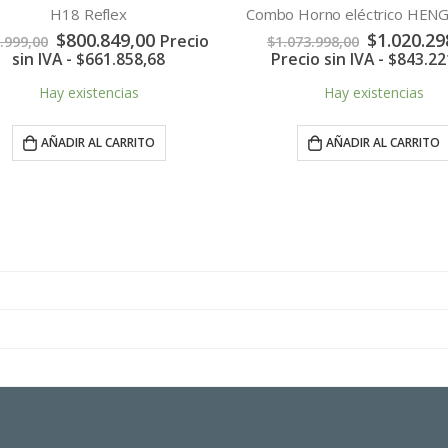
H18 Reflex
El
El
El
$
800.849,00
$
1.020.298
Precio
999,00
$
1.073.998,00
precio
precio
precio
sin IVA -
$
661.858,68
Precio sin IVA -
$
843.221
original
actual
original
era:
es:
era:
Hay existencias
Hay existencias
$842.999,00.
$800.849,00.
$1.073.998
AÑADIR AL CARRITO
AÑADIR AL CARRITO