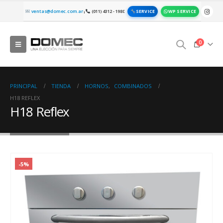
SERVICE
WP SERVICE
ventas@domec.com.ar
(011) 4312 - 1980
|
0
PRINCIPAL
TIENDA
HORNOS
,
COMBINADOS
H18 REFLEX
H18 Reflex
-5%