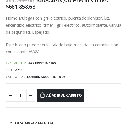
Precio sin IVA -
$
842.999,00
precio
precio
$
661.858,68
original
actual
era:
es:
Horno Multigas con grill eléctrico, puerta doble visor, luz,
$842.999,00.
$800.849,00.
encendido eléctrico, timer, grill eléctrico, autolimpiante, válvula
de seguridad, Espejado.-
Este horno puede ser instalado bajo mesada en combinación
con el anafe AVXV
AVAILABILITY:
HAY EXISTENCIAS
SKU:
62213
CATEGORÍAS:
COMBINADOS
,
HORNOS
AÑADIR AL CARRITO
DESCARGAR MANUAL