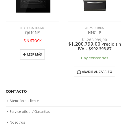
ELECTRICOS
,
HORNOS
A GAS
,
HORNOS
Q610N*
HNCLP
l
El
$
1.263.999,00
SIN STOCK
recio
El
precio
$
1.200.799,00
Precio sin
ctual
precio
original
IVA -
$
992.395,87
s:
actual
era:
LEER MÁS
821.749,00.
es:
$1.263.9
Hay existencias
$1.200.799,
AÑADIR AL CARRITO
CONTACTO
Atención al cliente
Service oficial / Garantías
Nosotros