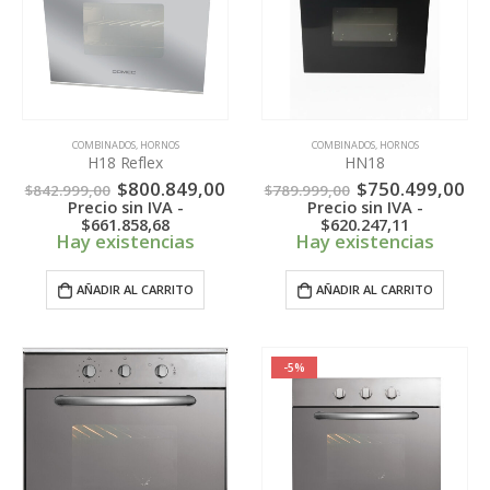
COMBINADOS
,
HORNOS
COMBINADOS
,
HORNOS
H18 Reflex
HN18
El
El
El
El
$
800.849,00
$
750.499,00
$
842.999,00
$
789.999,00
precio
precio
precio
pr
Precio sin IVA -
Precio sin IVA -
original
actual
original
ac
$
661.858,68
$
620.247,11
era:
es:
era:
es:
Hay existencias
Hay existencias
$842.999,00.
$800.849,00.
$789.999,00.
$7
AÑADIR AL CARRITO
AÑADIR AL CARRITO
-5%