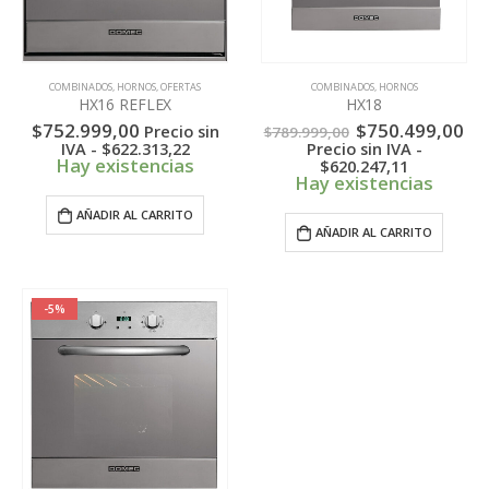
COMBINADOS
,
HORNOS
,
OFERTAS
COMBINADOS
,
HORNOS
HX16 REFLEX
HX18
El
El
$
752.999,00
$
750.499,00
Precio sin
$
789.999,00
precio
pr
IVA -
$
622.313,22
Precio sin IVA -
original
ac
Hay existencias
$
620.247,11
era:
es:
Hay existencias
$789.999,00.
$7
AÑADIR AL CARRITO
AÑADIR AL CARRITO
-5%