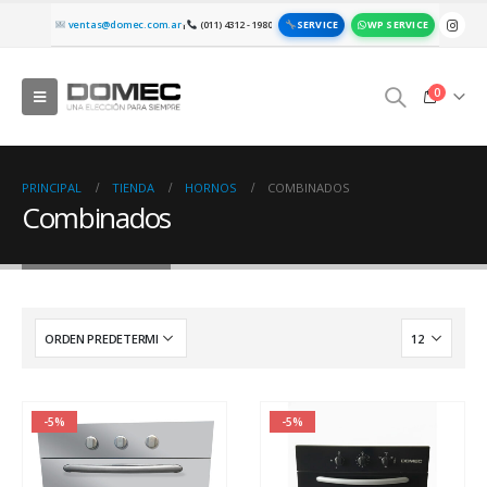
SERVICE
WP SERVICE
ventas@domec.com.ar
(011) 4312 - 1980
|
0
PRINCIPAL
TIENDA
HORNOS
COMBINADOS
Combinados
-5%
-5%