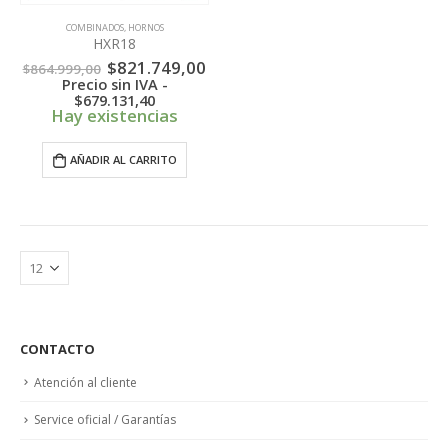
COMBINADOS
,
HORNOS
HXR18
El
El
$
821.749,00
$
864.999,00
precio
precio
Precio sin IVA -
original
actual
$
679.131,40
era:
es:
Hay existencias
$864.999,00.
$821.749,00.
AÑADIR AL CARRITO
CONTACTO
Atención al cliente
Service oficial / Garantías