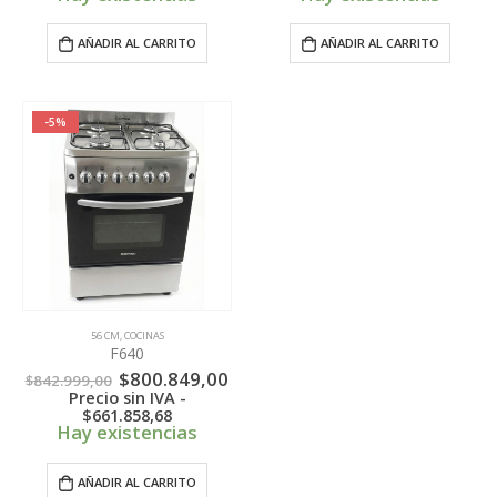
AÑADIR AL CARRITO
AÑADIR AL CARRITO
-5%
56 CM
,
COCINAS
F640
El
El
$
800.849,00
$
842.999,00
precio
precio
Precio sin IVA -
original
actual
$
661.858,68
era:
es:
Hay existencias
$842.999,00.
$800.849,00.
AÑADIR AL CARRITO