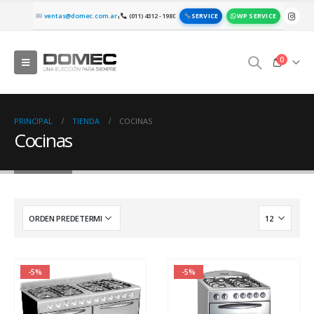
SERVICE
WP SERVICE
ventas@domec.com.ar
(011) 4312 - 1980
|
0
PRINCIPAL
TIENDA
COCINAS
Cocinas
-5%
-5%