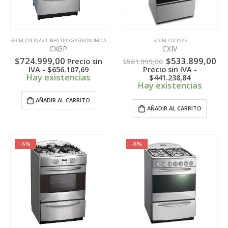
56 CM
,
COCINAS
,
LINEA TIPO GASTRONOMICA
50 CM
,
COCINAS
CXGP
CXIV
El
El
$
724.999,00
$
533.899,00
Precio sin
$
561.999,00
precio
pr
IVA -
$
656.107,69
Precio sin IVA -
original
ac
Hay existencias
$
441.238,84
era:
es:
Hay existencias
$561.999,00.
$5
AÑADIR AL CARRITO
AÑADIR AL CARRITO
-5%
-5%