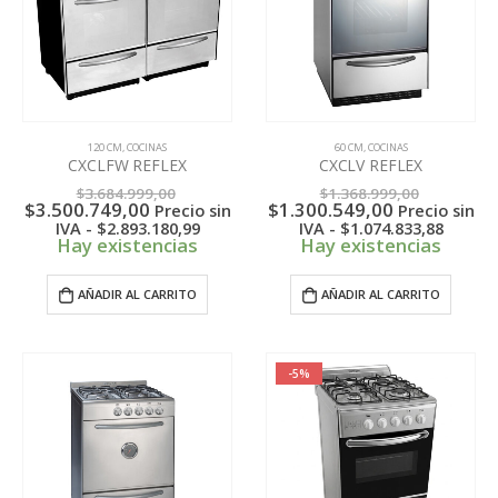
120 CM
,
COCINAS
60 CM
,
COCINAS
CXCLFW REFLEX
CXCLV REFLEX
El
El
$
3.684.999,00
$
1.368.999,00
El
precio
El
precio
$
3.500.749,00
$
1.300.549,00
Precio sin
Precio sin
precio
original
precio
original
IVA -
$
2.893.180,99
IVA -
$
1.074.833,88
actual
era:
actual
era:
Hay existencias
Hay existencias
es:
$3.684.999,00.
es:
$1.368.9
$3.500.749,00.
$1.300.549,
AÑADIR AL CARRITO
AÑADIR AL CARRITO
-5%