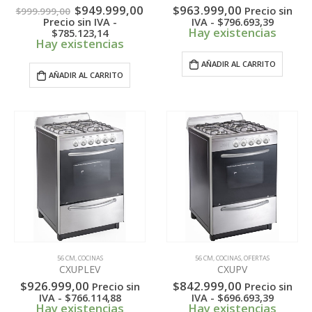
El
El
$
949.999,00
$
963.999,00
Precio sin
$
999.999,00
precio
precio
Precio sin IVA -
IVA -
$
796.693,39
original
actual
Hay existencias
$
785.123,14
era:
es:
Hay existencias
$999.999,00.
$949.999,00.
AÑADIR AL CARRITO
AÑADIR AL CARRITO
56 CM
,
COCINAS
56 CM
,
COCINAS
,
OFERTAS
CXUPLEV
CXUPV
$
926.999,00
$
842.999,00
Precio sin
Precio sin
IVA -
$
766.114,88
IVA -
$
696.693,39
Hay existencias
Hay existencias