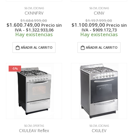
56 CM
,
COCINAS
56 CM
,
COCINAS
CXNNFRV
CXNV
El
El
$
1.684.999,00
$
1.157.999,00
El
precio
El
precio
$
1.600.749,00
$
1.100.099,00
Precio sin
Precio sin
precio
original
precio
original
IVA -
$
1.322.933,06
IVA -
$
909.172,73
actual
era:
actual
era:
Hay existencias
Hay existencias
es:
$1.684.999,00.
es:
$1.157.9
$1.600.749,00.
$1.100.099,
AÑADIR AL CARRITO
AÑADIR AL CARRITO
-5%
56 CM
,
OFERTAS
56 CM
,
COCINAS
CXULEAV Reflex
CXULEV