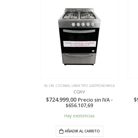
S
56 CM
,
COCINAS
,
LINEA TIPO GASTRONOMICA
EX
CGXV
El
0.299,00
$
724.999,00
$
9
Precio sin IVA -
o
precio
57.271,90
$
656.107,69
nal
actual
es:
as
Hay existencias
3.999,00.
$1.400.299,00.
RITO
AÑADIR AL CARRITO