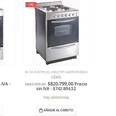
-5%
-5%
56 CM
,
ELÉCTRICAS
,
LINEA TIPO GASTRONOMICA
CEXG
C
El
El
$
820.799,00
VA -
Precio
$
863.999,00
$
3.684.99
precio
precio
sin IVA -
$
742.804,52
Precio si
original
actual
era:
es:
Hay existencias
H
$863.999,00.
$820.799,00.
AÑADIR AL CARRITO
A