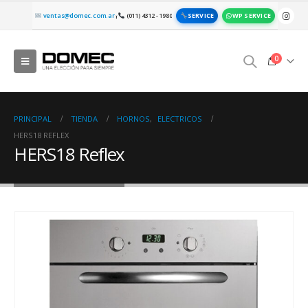
SERVICE
WP SERVICE
ventas@domec.com.ar
(011) 4312 - 1980
|
0
PRINCIPAL
TIENDA
HORNOS
,
ELECTRICOS
HERS18 REFLEX
HERS18 Reflex