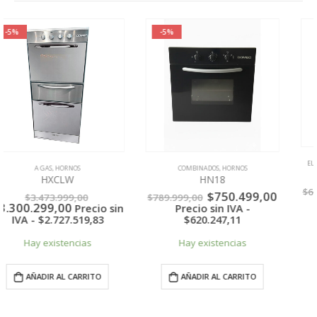
-5%
-5%
ELECTRICOS
,
LINEA TIPO GASTRONOMICA
COMBINADOS
,
HORNOS
HEXG
HN18
El
El
$
650.749,00
$
684.999,00
El
El
$
750.499,00
$
789.999,00
precio
pr
Precio sin IVA -
precio
precio
Precio sin IVA -
original
ac
$
588.913,12
l
original
actual
$
620.247,11
era:
es:
era:
es:
$684.999,00.
$6
Hay existencias
999,00.
$789.999,00.
$750.499,00.
Hay existencias
,00.
AÑADIR AL CARRITO
AÑADIR AL CARRITO