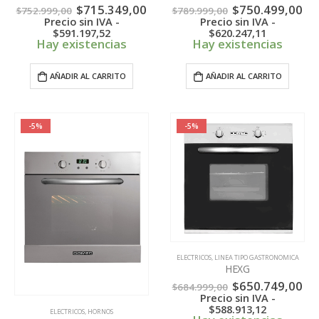
El
El
El
El
$
715.349,00
$
750.499,00
$
752.999,00
$
789.999,00
precio
precio
precio
pr
Precio sin IVA -
Precio sin IVA -
original
actual
original
ac
$
591.197,52
$
620.247,11
era:
es:
era:
es:
Hay existencias
Hay existencias
$752.999,00.
$715.349,00.
$789.999,00.
$7
AÑADIR AL CARRITO
AÑADIR AL CARRITO
-5%
-5%
ELECTRICOS
,
LINEA TIPO GASTRONOMICA
HEXG
El
El
$
650.749,00
$
684.999,00
precio
pr
Precio sin IVA -
original
ac
$
588.913,12
ELECTRICOS
,
HORNOS