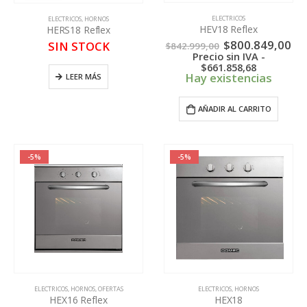
ELECTRICOS
ELECTRICOS
,
HORNOS
HEV18 Reflex
HERS18 Reflex
El
El
$
800.849,00
SIN STOCK
$
842.999,00
precio
pr
Precio sin IVA -
original
ac
$
661.858,68
era:
es:
Hay existencias
LEER MÁS
$842.999,00.
$8
AÑADIR AL CARRITO
-5%
-5%
ELECTRICOS
,
HORNOS
,
OFERTAS
ELECTRICOS
,
HORNOS
HEX16 Reflex
HEX18