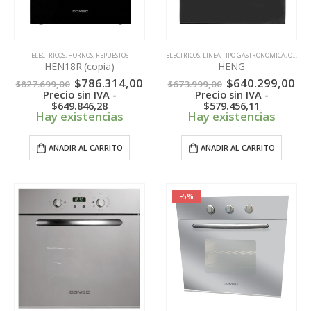
ELECTRICOS
,
HORNOS
,
REPUESTOS
ELECTRICOS
,
LINEA TIPO GASTRONOMICA
,
OFERTAS
HEN18R (copia)
HENG
El
El
El
El
$
786.314,00
$
640.299,00
$
827.699,00
$
673.999,00
precio
precio
precio
pr
Precio sin IVA -
Precio sin IVA -
original
actual
original
ac
$
649.846,28
$
579.456,11
era:
es:
era:
es:
Hay existencias
Hay existencias
$827.699,00.
$786.314,00.
$673.999,00.
$6
AÑADIR AL CARRITO
AÑADIR AL CARRITO
-5%