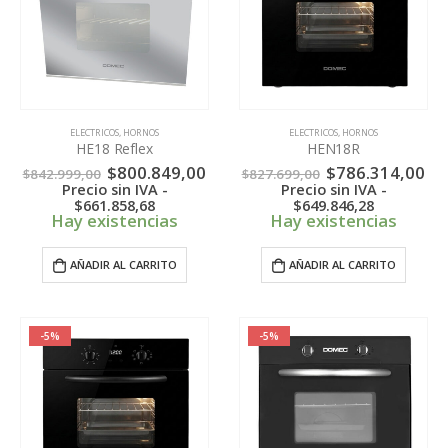
ELECTRICOS
,
HORNOS
ELECTRICOS
,
HORNOS
HE18 Reflex
HEN18R
El
El
El
El
$
800.849,00
$
786.314,00
$
842.999,00
$
827.699,00
precio
precio
precio
pr
Precio sin IVA -
Precio sin IVA -
original
actual
original
ac
$
661.858,68
$
649.846,28
era:
es:
era:
es:
Hay existencias
Hay existencias
$842.999,00.
$800.849,00.
$827.699,00.
$7
AÑADIR AL CARRITO
AÑADIR AL CARRITO
-5%
-5%