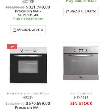
era:
es:
Hay existencias
HEX18R
$684.999,00.
$6
El
El
$
821.749,00
$
864.999,00
precio
precio
Precio sin IVA -
AÑADIR AL CARRITO
original
actual
$
679.131,40
era:
es:
Hay existencias
$864.999,00.
$821.749,00.
AÑADIR AL CARRITO
-5%
ELECTRICOS
,
LINEA TIPO GASTRONOMICA
ELECTRICOS
,
HORNOS
HEXGV
HEXRS18
El
El
$
670.699,00
SIN STOCK
$
705.999,00
precio
precio
Precio sin IVA -