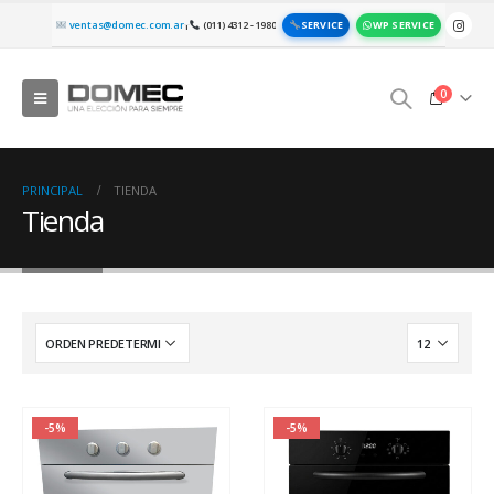
SERVICE
WP SERVICE
ventas@domec.com.ar
(011) 4312 - 1980
|
0
PRINCIPAL
TIENDA
Tienda
-5%
-5%