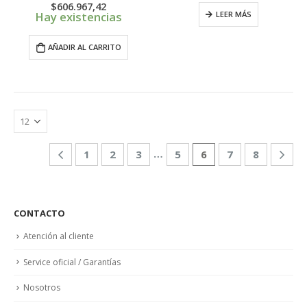
original
actual
$
606.967,42
era:
es:
Hay existencias
LEER MÁS
$705.999,00.
$670.699,00.
AÑADIR AL CARRITO
…
1
2
3
5
6
7
8
CONTACTO
Atención al cliente
Service oficial / Garantías
Nosotros