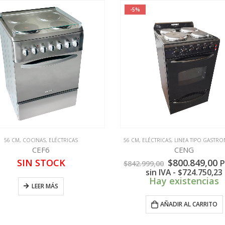
-5%
56 CM
,
COCINAS
,
ELÉCTRICAS
56 CM
,
ELÉCTRICAS
,
LINEA TIPO GASTR
CEF6
CENG
El
E
SIN STOCK
$
800.849,00
P
$
842.999,00
precio
p
sin IVA -
$
724.750,23
original
a
Hay existencias
LEER MÁS
era:
e
$842.999,00.
$
AÑADIR AL CARRITO