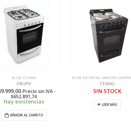
56 CM
,
COCINAS
50 CM
,
ELÉCTRICAS
,
LINEA TIPO GASTR
CBUPV
CEANG
89.999,00
SIN STOCK
Precio sin IVA -
$
652.891,74
Hay existencias
LEER MÁS
AÑADIR AL CARRITO