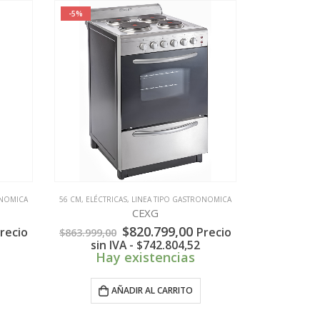
-5%
ONOMICA
56 CM
,
ELÉCTRICAS
,
LINEA TIPO GASTRONOMICA
CEXG
l
El
El
$
820.799,00
recio
Precio
$
863.999,00
recio
precio
precio
sin IVA -
$
742.804,52
ctual
original
actual
Hay existencias
s:
era:
es:
800.849,00.
$863.999,00.
$820.799,00.
AÑADIR AL CARRITO