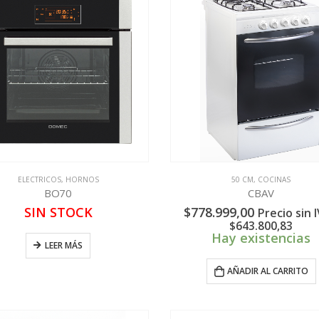
ELECTRICOS
,
HORNOS
50 CM
,
COCINAS
BO70
CBAV
SIN STOCK
$
778.999,00
Precio sin I
$
643.800,83
Hay existencias
LEER MÁS
AÑADIR AL CARRITO