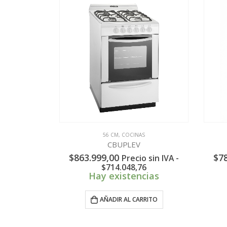
56 CM
,
COCINAS
CBUPLEV
$
863.999,00
$
7
Precio sin IVA -
$
714.048,76
Hay existencias
AÑADIR AL CARRITO