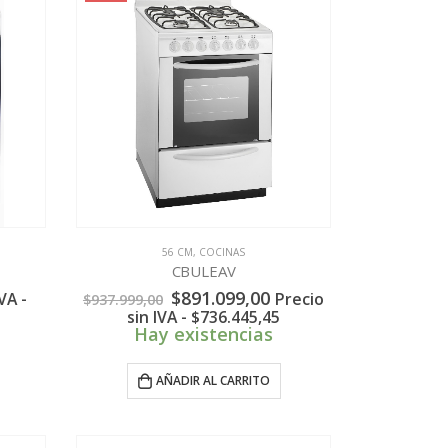
56 CM
,
COCINAS
CBULEAV
El
El
$
891.099,00
VA -
Precio
$
937.999,00
precio
precio
sin IVA -
$
736.445,45
original
actual
Hay existencias
era:
es:
$937.999,00.
$891.099,00.
AÑADIR AL CARRITO