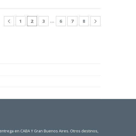
…
1
2
3
6
7
8
 entrega en CABA Y Gran Buenos Aires. Otros destinos,