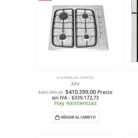
4 HORNALLAS
,
OFERTAS
AXV
El
El
$
410.399,00
Precio
$
431.999,00
precio
precio
sin IVA -
$
339.172,73
original
actual
Hay existencias
era:
es:
$431.999,00.
$410.399,00.
AÑADIR AL CARRITO