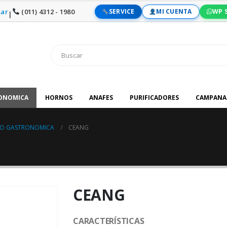
ar
(011) 4312 - 1980
SERVICE
MI CUENTA
WP 
|
RONOMICA
HORNOS
ANAFES
PURIFICADORES
CAMPANA
IPO GASTRONOMICA
CEANG
CEANG
CARACTERÍSTICAS