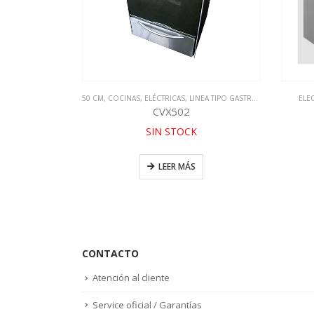
EA TIPO GASTRONOMICA
50 CM
,
COCINAS
,
ELÉCTRICAS
,
LINEA TIPO GASTRONOMICA
ELE
CVX502
SIN STOCK
LEER MÁS
CONTACTO
Atención al cliente
Service oficial / Garantías