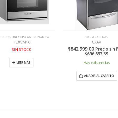
CTRICOS
,
LINEA TIPO GASTRONOMICA
50 CM
,
COCINAS
HEXVM16
CXAV
$
842.999,00
Precio sin I
SIN STOCK
$
696.693,39
Hay existencias
LEER MÁS
AÑADIR AL CARRITO