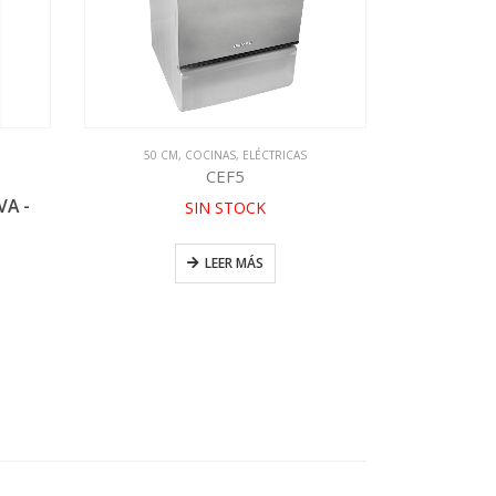
50 CM
,
COCINAS
,
ELÉCTRICAS
ELECTRICOS
,
LIN
CEF5
VA -
$
673.999,00
SIN STOCK
sin I
H
LEER MÁS
A