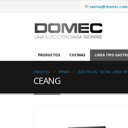
ventas@domec.com.
PRODUCTOS
COCINAS
LINEA TIPO GAST
PRINCIPAL
TIENDA
ELÉCTRICAS
,
50 CM
,
LINEA T
CEANG