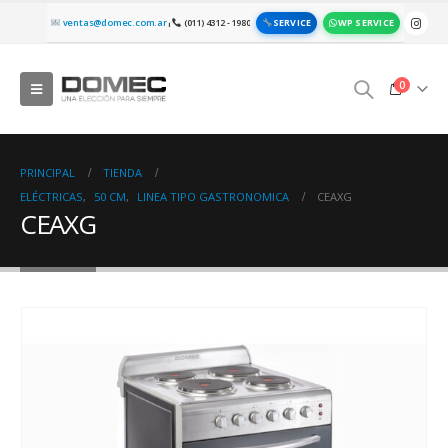
SERVICE
WP SERVICE
ventas@domec.com.ar
(011) 4312 - 1980
|
0
PRINCIPAL
TIENDA
ELÉCTRICAS
,
50 CM
,
LINEA TIPO GASTRONOMICA
CEAXG
CEAXG