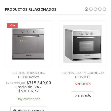
PRODUCTOS RELACIONADOS
-5%
ELECTRICOS
,
HORNOS
,
OFERTAS
ELECTRICOS
,
LINEA TIPO GASTRONOMICA
HEX16 Reflex
HEXVM16
El
El
$
715.349,00
$
752.999,00
SIN STOCK
precio
precio
Precio sin IVA -
original
actual
$
591.197,52
era:
es:
LEER MÁS
$752.999,00.
$715.349,00.
Hay existencias
AÑADIR AL CARRITO