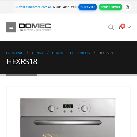
SERVICE
WP SERVICE
ventas@domec.com.ar
(011) 4312 - 1980
|
0
PRINCIPAL
TIENDA
HORNOS
,
ELECTRICOS
HEXRS18
HEXRS18